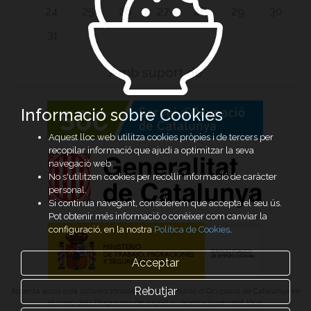
24
25
26
27
28
29
30
31
Amb suport de
Informació sobre Cookies
Aquest lloc web utilitza cookies pròpies i de tercers per
recopilar informació que ajudi a optimitzar la seva
navegació web.
No s'utilitzen cookies per recollir informació de caràcter
personal.
Si continua navegant, considerem que accepta el seu ús.
Pot obtenir més informació o conèixer com canviar la
configuració, en la nostra
Política de Cookies
.
Acceptar
Rebutjar
Aquesta acció està subvencionada pel Servei Públic d’Ocupació de Catalunya en
el marc dels Programes de suport al desenvolupament local