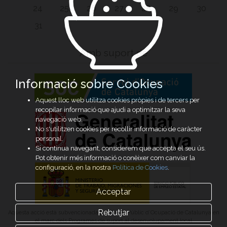
24
25
26
27
28
29
30
31
Amb suport de
Informació sobre Cookies
Aquest lloc web utilitza cookies pròpies i de tercers per
recopilar informació que ajudi a optimitzar la seva
navegació web.
No s'utilitzen cookies per recollir informació de caràcter
personal.
Si continua navegant, considerem que accepta el seu ús.
Pot obtenir més informació o conèixer com canviar la
configuració, en la nostra
Política de Cookies
.
Acceptar
Rebutjar
Aquesta acció està subvencionada pel Servei Públic d’Ocupació de Catalunya en
el marc dels Programes de suport al desenvolupament local