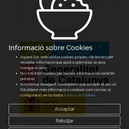
24
25
26
27
28
29
30
31
Amb suport de
Informació sobre Cookies
Aquest lloc web utilitza cookies pròpies i de tercers per
recopilar informació que ajudi a optimitzar la seva
navegació web.
No s'utilitzen cookies per recollir informació de caràcter
personal.
Si continua navegant, considerem que accepta el seu ús.
Pot obtenir més informació o conèixer com canviar la
configuració, en la nostra
Política de Cookies
.
Acceptar
Rebutjar
Aquesta acció està subvencionada pel Servei Públic d’Ocupació de Catalunya en
el marc dels Programes de suport al desenvolupament local